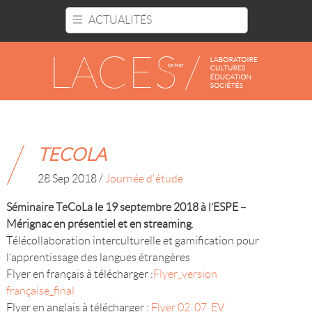
Panneau de gestion des cookies
ACTUALITÉS
TECOLA
28 Sep 2018
/
Journée d'étude
Séminaire TeCoLa le 19 septembre 2018 à l’ESPE –
Mérignac en présentiel et en streaming
.
Télécollaboration interculturelle et gamification pour
l’apprentissage des langues étrangères
Flyer en français à télécharger :
Flyer_version
française_final
Flyer en anglais à télécharger :
Flyer 02_07_EV