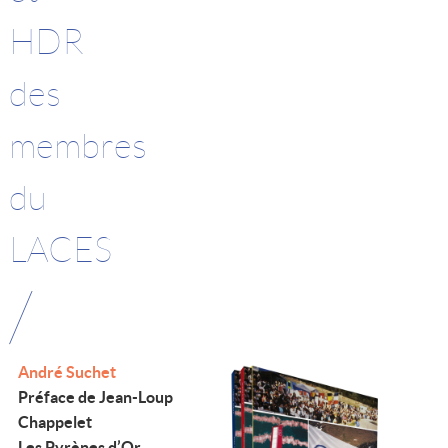
HDR
des
membres
du
LACES
/
André Suchet
Préface de Jean-Loup
Chappelet
Les Pyrènes d’Or.