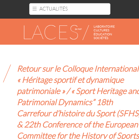
Panneau de gestion des cookies
ACTUALITÉS
Retour sur le Colloque International
« Héritage sportif et dynamique
patrimoniale » / « Sport Heritage an
Patrimonial Dynamics” 18th
Carrefour d’histoire du Sport (SFHS
& 22th Conference of the European
Committee for the History of Sports