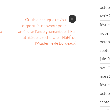
octob
août 
»
Outils didactiques et/ou
févri
dispositifs innovants pour
u :
améliorer l’enseignement de l’EPS :
nove
utilité de la recherche (INSPÉ de
octob
l’Académie de Bordeaux)
septe
juin 
avril
mars 
févri
octob
septe