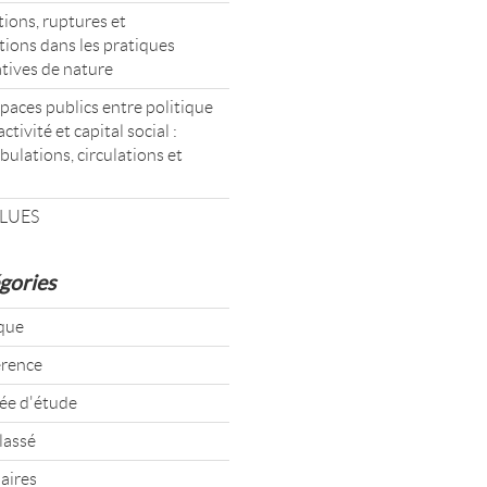
ions, ruptures et
tions dans les pratiques
atives de nature
paces publics entre politique
activité et capital social :
ulations, circulations et
LUES
gories
que
rence
ée d'étude
lassé
aires