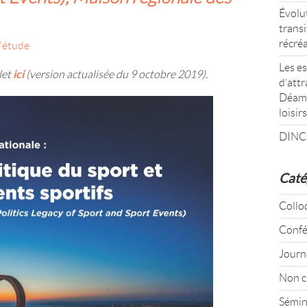
Évolut
transi
récré
'étude
Les es
ici
let
(version actualisée du 9 octobre 2019).
d’attr
Déamb
loisirs
DINC
Caté
Collo
Confé
Journ
Non c
Sémin