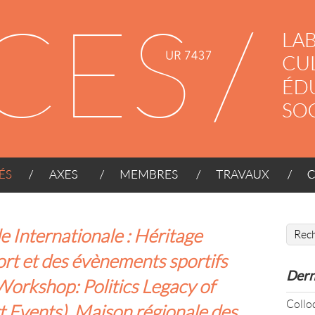
AXES
MEMBRES
TRAVAUX
CONT
 Internationale : Héritage
ort et des évènements sportifs
Dern
Workshop: Politics Legacy of
Coll
t Events), Maison régionale des