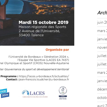
Arch
juin 
mars 
janvi
nove
juille
juille
mars 
janvi
déce
octob
avril