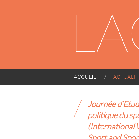
Panneau de gestion des cookies
ACCUEIL
ACTUALITÉS
Journée d’Etude
politique du sp
(International 
Sport and Spor