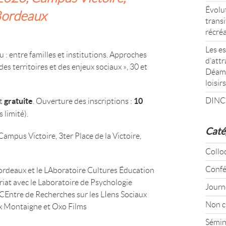
Évolut
Bordeaux
transi
récré
Les es
eu : entre familles et institutions. Approches
d’attr
des territoires et des enjeux sociaux », 30 et
Déamb
loisirs
DINC
gratuite
10
st
. Ouverture des inscriptions :
 limité).
Caté
ampus Victoire, 3ter Place de la Victoire,
Collo
Confé
ordeaux et le LAboratoire Cultures Éducation
riat avec le Laboratoire de Psychologie
Journ
CEntre de Recherches sur les LIens Sociaux
Non c
ux Montaigne et Oxo Films
Sémin