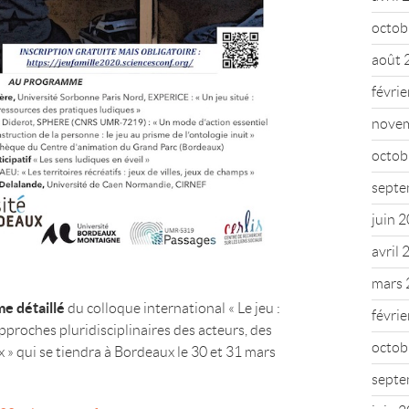
octob
août 
févri
nove
octob
septe
juin 
avril
mars 
e détaillé
du colloque international « Le jeu :
févri
Approches pluridisciplinaires des acteurs, des
octob
x » qui se tiendra à Bordeaux le 30 et 31 mars
septe