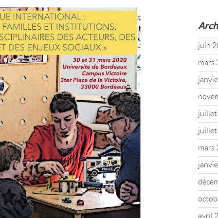
Arch
juin 
mars 
janvi
nove
juille
juille
mars 
janvi
déce
octob
avril