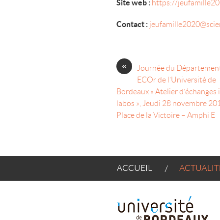
Site web :
https://jeufamille2
Contact :
jeufamille2020@scie
«
Journée du Départemen
ECOr de l’Université de
Bordeaux « Atelier d’échanges i
labos », Jeudi 28 novembre 20
Place de la Victoire – Amphi E
ACCUEIL
ACTUALITÉS