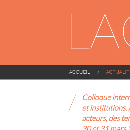
Panneau de gestion des cookies
ACCUEIL
ACTUALITÉS
Colloque interna
et institutions
acteurs, des ter
30 et 31 mars 