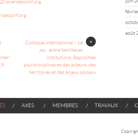
juin 
020.sciencesconf.org
févri
ncesconf.org
octob
août 
»
t
Colloque international – Le
jeu : entre familles et
nter-
institutions. Approches
19,
pluridisciplinaires des acteurs, des
territoires et des enjeux sociaux
AXES
MEMBRES
TRAVAUX
CONT
Copyrigh