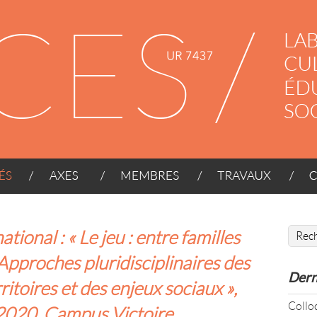
AXES
MEMBRES
TRAVAUX
CONT
tional : « Le jeu : entre familles
. Approches pluridisciplinaires des
Dern
ritoires et des enjeux sociaux »,
Coll
2020, Campus Victoire,