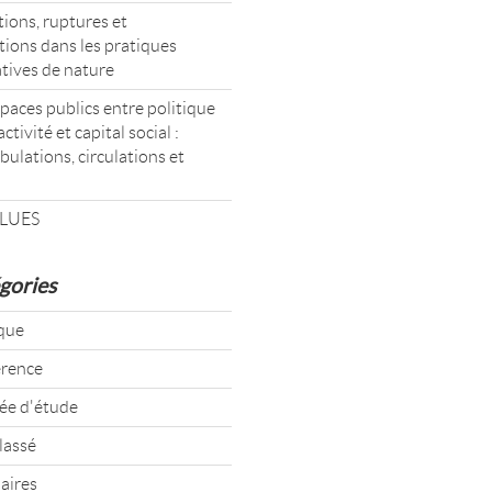
ions, ruptures et
tions dans les pratiques
atives de nature
paces publics entre politique
activité et capital social :
ulations, circulations et
LUES
gories
que
rence
ée d'étude
lassé
aires