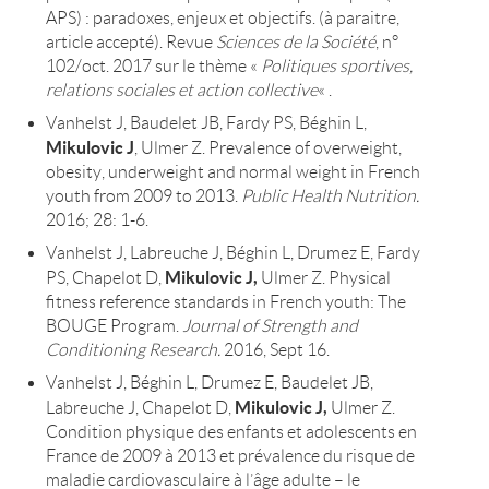
APS) : paradoxes, enjeux et objectifs. (à paraitre,
article accepté). Revue
Sciences de la Société
, n°
102/oct. 2017 sur le thème «
Politiques sportives,
relations sociales et action collective
« .
Vanhelst J, Baudelet JB, Fardy PS, Béghin L,
Mikulovic J
, Ulmer Z. Prevalence of overweight,
obesity, underweight and normal weight in French
youth from 2009 to 2013.
Public Health Nutrition.
2016; 28: 1-6.
Vanhelst J, Labreuche J, Béghin L, Drumez E, Fardy
Mikulovic J,
PS, Chapelot D,
Ulmer Z. Physical
fitness reference standards in French youth: The
BOUGE Program.
Journal of Strength and
Conditioning Research.
2016, Sept 16.
Vanhelst J, Béghin L, Drumez E, Baudelet JB,
Mikulovic J,
Labreuche J, Chapelot D,
Ulmer Z.
Condition physique des enfants et adolescents en
France de 2009 à 2013 et prévalence du risque de
maladie cardiovasculaire à l’âge adulte – le