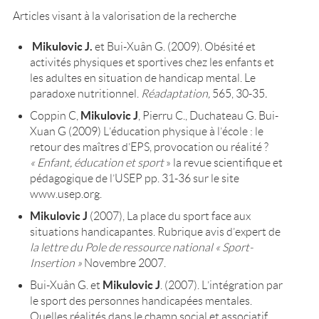
Articles visant à la valorisation de la recherche
Mikulovic J.
et Bui-Xuân G. (2009). Obésité et
activités physiques et sportives chez les enfants et
les adultes en situation de handicap mental. Le
paradoxe nutritionnel.
Réadaptation,
565, 30-35
.
Mikulovic J
Coppin C,
, Pierru C., Duchateau G. Bui-
Xuan G (2009) L’éducation physique à l’école : le
retour des maîtres d’EPS, provocation ou réalité ?
« Enfant, éducation et sport
» la revue scientifique et
pédagogique de l’USEP pp. 31-36 sur le site
www.usep.org.
Mikulovic J
(2007), La place du sport face aux
situations handicapantes. Rubrique avis d’expert de
la lettre du Pole de ressource national « Sport-
Insertion »
Novembre 2007.
Mikulovic J
Bui-Xuân G. et
. (2007). L’intégration par
le sport des personnes handicapées mentales.
Quelles réalités dans le champ social et associatif