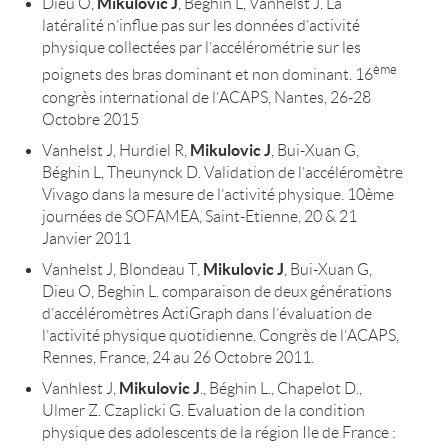
Mikulovic J
Dieu O,
, Béghin L, Vanhelst J. La
latéralité n’influe pas sur les données d’activité
physique collectées par l’accélérométrie sur les
ème
poignets des bras dominant et non dominant. 16
congrès international de l’ACAPS, Nantes, 26-28
Octobre 2015
Mikulovic J
Vanhelst J, Hurdiel R,
, Bui-Xuan G,
Béghin L, Theunynck D. Validation de l’accéléromètre
Vivago dans la mesure de l’activité physique. 10ème
journées de SOFAMEA, Saint-Etienne, 20 & 21
Janvier 2011
Mikulovic J
Vanhelst J, Blondeau T,
, Bui-Xuan G,
Dieu O, Beghin L. comparaison de deux générations
d’accéléromètres ActiGraph dans l’évaluation de
l’activité physique quotidienne. Congrès de l’ACAPS,
Rennes, France, 24 au 26 Octobre 2011.
Mikulovic J
Vanhlest J,
., Béghin L., Chapelot D.,
Ulmer Z. Czaplicki G. Evaluation de la condition
physique des adolescents de la région Ile de France :