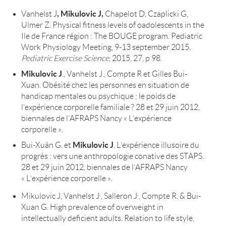
,
Mikulovic J,
Vanhelst J
Chapelot D, Czaplicki G,
Ulmer Z. Physical fitness levels of oadolescents in the
Ile de France région : The BOUGE program. Pediatric
Work Physiology Meeting, 9-13 september 2015.
Pediatric Exercise Science
, 2015, 27, p 98.
Mikulovic J
., Vanhelst J., Compte R et Gilles Bui-
Xuan. Obésité chez les personnes en situation de
handicap mentales ou psychique : le poids de
l’expérience corporelle familiale ? 28 et 29 juin 2012,
biennales de l’AFRAPS Nancy « L’expérience
corporelle ».
Mikulovic J
Bui-Xuân G. et
. L’expérience illusoire du
progrès : vers une anthropologie conative des STAPS.
28 et 29 juin 2012, biennales de l’AFRAPS Nancy
« L’expérience corporelle ».
.
.
Mikulovic J, Vanhelst J
, Salleron J
, Compte R. & Bui-
Xuan G. High prevalence of overweight in
intellectually deficient adults. Relation to life style,