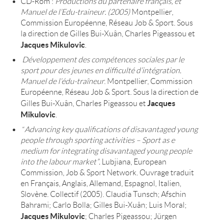
CD-Rom :
Productions du partenaire français, et
Manuel de l’Edu-traineur. (2005)
Montpellier,
Commission Européenne, Réseau Job & Sport. Sous
la direction de Gilles Bui-Xuân, Charles Pigeassou et
Jacques Mikulovic
.
Développement des compétences sociales par le
sport pour des jeunes en difficulté d’intégration.
Manuel de l’édu-traîneur
. Montpellier, Commission
Européenne, Réseau Job & Sport. Sous la direction de
Jacques
Gilles Bui-Xuân, Charles Pigeassou et
Mikulovic
.
“
Advancing key qualifications of disav
antaged young
people through sporting activities – Sport as e
medium for integrating disavantaged young people
into the labour market”.
Lubjiana, European
Commission, Job & Sport Network. Ouvrage traduit
en Français, Anglais, Allemand, Espagnol, Italien,
Slovène. Collectif (2005). Claudia Tunsch; Afschin
Bahrami; Carlo Bolla; Gilles Bui-Xuân; Luis Moral;
Jacques Mikulovic
; Charles Pigeassou; Jürgen