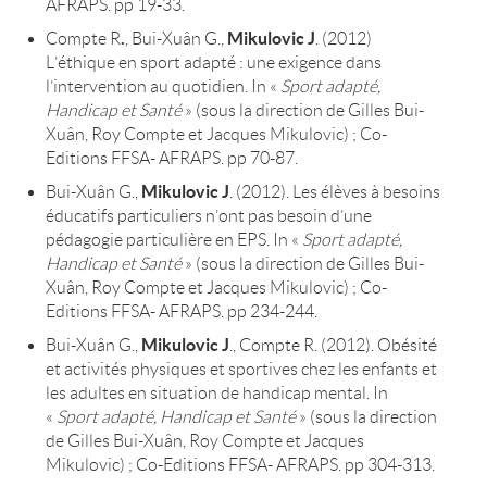
AFRAPS. pp 19-33.
.
Mikulovic J
Compte R
, Bui-Xuân G.,
. (2012)
L’éthique en sport adapté : une exigence dans
l’intervention au quotidien. In «
Sport adapté,
Handicap et Santé
» (sous la direction de Gilles Bui-
Xuân, Roy Compte et Jacques Mikulovic) ; Co-
Editions FFSA- AFRAPS. pp 70-87.
Mikulovic J
Bui-Xuân G.,
. (2012). Les élèves à besoins
éducatifs particuliers n’ont pas besoin d’une
pédagogie particulière en EPS. In «
Sport adapté,
Handicap et Santé
» (sous la direction de Gilles Bui-
Xuân, Roy Compte et Jacques Mikulovic) ; Co-
Editions FFSA- AFRAPS. pp 234-244.
Mikulovic J
Bui-Xuân G.,
., Compte R. (2012). Obésité
et activités physiques et sportives chez les enfants et
les adultes en situation de handicap mental. In
«
Sport adapté, Handicap et Santé
» (sous la direction
de Gilles Bui-Xuân, Roy Compte et Jacques
Mikulovic) ; Co-Editions FFSA- AFRAPS. pp 304-313.