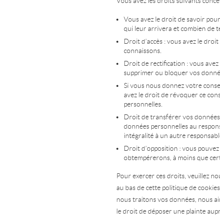
Vous avez les droits suivants conc
Vous avez le droit de savoir pou
qui leur arrivera et combien de 
Droit d’accès : vous avez le dro
connaissons.
Droit de rectification : vous avez
supprimer ou bloquer vos donné
Si vous nous donnez votre conse
avez le droit de révoquer ce co
personnelles.
Droit de transférer vos données 
données personnelles au responsa
intégralité à un autre responsabl
Droit d’opposition : vous pouve
obtempérerons, à moins que certa
Pour exercer ces droits, veuillez n
au bas de cette politique de cookie
nous traitons vos données, nous ai
le droit de déposer une plainte aupr