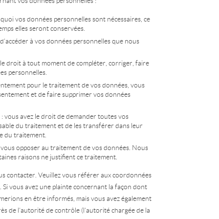
ernant vos données personnelles :
rquoi vos données personnelles sont nécessaires, ce
temps elles seront conservées.
it d’accéder à vos données personnelles que nous
 le droit à tout moment de compléter, corriger, faire
es personnelles.
ntement pour le traitement de vos données, vous
nsentement et de faire supprimer vos données
: vous avez le droit de demander toutes vos
ble du traitement et de les transférer dans leur
e du traitement.
z vous opposer au traitement de vos données. Nous
ines raisons ne justifient ce traitement.
ous contacter. Veuillez vous référer aux coordonnées
s. Si vous avez une plainte concernant la façon dont
merions en être informés, mais vous avez également
ès de l’autorité de contrôle (l’autorité chargée de la