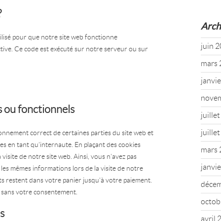
?
Arch
ilisé pour que notre site web fonctionne
juin 
tive. Ce code est exécuté sur notre serveur ou sur
mars 
janvi
nove
 ou fonctionnels
juille
juille
onnement correct de certaines parties du site web et
es en tant qu’internaute. En plaçant des cookies
mars 
 visite de notre site web. Ainsi, vous n’avez pas
janvi
s les mêmes informations lors de la visite de notre
nts restent dans votre panier jusqu’à votre paiement.
déce
 sans votre consentement.
octob
s
avril