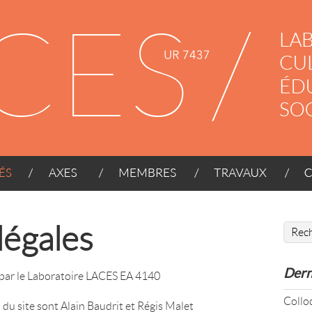
AXES
MEMBRES
TRAVAUX
CONT
légales
Dern
é par le Laboratoire LACES EA 4140
Coll
n du site sont Alain Baudrit et Régis Malet