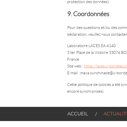
protection des données).
9. Coordonnées
Pour des questions et/ou des comme
déclaration, veuillez nous contacter
Laboratoire LACES EA 4140
3 ter Place de la Victoire 330
France
Site web :
https://laces.u-bordeaux.
E-mail :
maya.cunchinabe@
u-borde
Cette politique de cookies a été s
encore synchronisés).
ACCUEIL
ACTUALITÉS