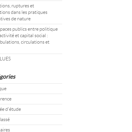
ions, ruptures et
tions dans les pratiques
atives de nature
paces publics entre politique
activité et capital social :
ulations, circulations et
LUES
gories
que
rence
ée d'étude
lassé
aires