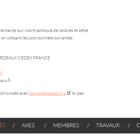
ntaires sur notre politique de cookies et cette
 en utilisant les coordonnées suivantes :
76 BORDEAUX CEDEX FRANCE
fr
aux.fr
ynchronisée avec
cookiedatabase.org
le (pas
AXES
MEMBRES
TRAVAUX
CONT