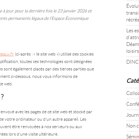
Évolut
e à jour pour la dernière fois le 23 janvier 2026 et
transi
idents permanents légaux de l’Espace Économique
récré
Les es
d’attr
Déamb
loisirs
deaux.fr
(ci-après : « le site web ») utilise des cookies
mplification, toutes ces technologies sont désignées
DINC
es sont également placés par des tierces parties que
ument ci-dessous, nous vous informons de
Caté
ite web.
Collo
 ?
Confé
e envoyé avec les pages de ce site web et stocké par
Journ
de votre ordinateur ou d’un autre appareil. Les
Non c
euvent être renvoyées à nos serveurs ou aux
ées lors d’une visite ultérieure.
Sémin