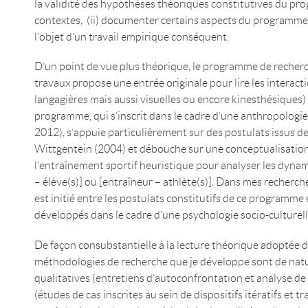
la validité des hypothèses théoriques constitutives du pr
contextes, (ii) documenter certains aspects du programme n
l’objet d’un travail empirique conséquent.
D’un point de vue plus théorique, le programme de recher
travaux propose une entrée originale pour lire les interact
langagières mais aussi visuelles ou encore kinesthésiques) 
programme, qui s’inscrit dans le cadre d’une anthropologie 
2012), s’appuie particulièrement sur des postulats issus d
Wittgentein (2004) et débouche sur une conceptualisation
l’entraînement sportif heuristique pour analyser les dyna
– élève(s)] ou [entraîneur – athlète(s)]. Dans mes recherc
est initié entre les postulats constitutifs de ce programme 
développés dans le cadre d’une psychologie socio-culturell
De façon consubstantielle à la lecture théorique adoptée d
méthodologies de recherche que je développe sont de nat
qualitatives (entretiens d’autoconfrontation et analyse de
(études de cas inscrites au sein de dispositifs itératifs et t