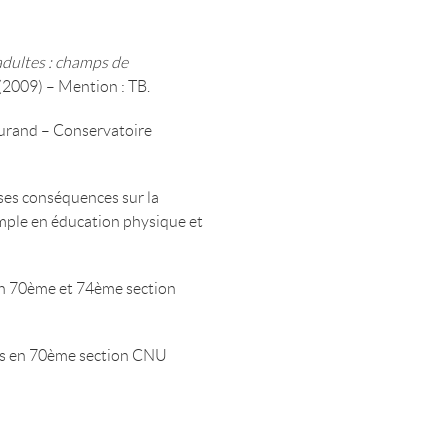
dultes : champs de
(2009) – Mention : TB.
 Durand – Conservatoire
e ses conséquences sur la
emple en éducation physique et
en 70ème et 74ème section
tés en 70ème section CNU