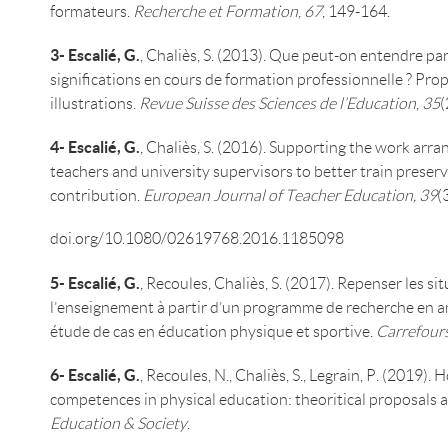
formateurs.
Recherche et Formation
,
67
, 149-164.
3- Escalié, G.
, Chaliès, S. (2013). Que peut-on entendre par
significations en cours de formation professionnelle ? Pro
illustrations.
Revue Suisse des Sciences de l’Education
,
35
(
4-
Escalié, G.
, Chaliès, S. (2016). Supporting the work arr
teachers and university supervisors to better train preserv
contribution.
European Journal of Teacher Education, 39
(
doi.org/10.1080/02619768.2016.1185098
5-
Escalié, G.
, Recoules, Chaliès, S. (2017). Repenser les s
l’enseignement à partir d’un programme de recherche en an
étude de cas en éducation physique et sportive.
Carrefours
6- Escalié, G.
, Recoules, N., Chaliès, S., Legrain, P. (2019).
competences in physical education: theoritical proposals a
Education & Society
.