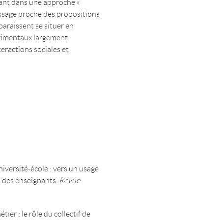
vant dans une approche «
issage proche des propositions
paraissent se situer en
rimentaux largement
eractions sociales et
université-école : vers un usage
 des enseignants.
Revue
tier : le rôle du collectif de