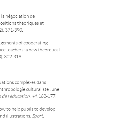
 la négociation de
positions théoriques et
2), 371-390.
angements of cooperating
ice teachers: a new theoretical
3), 302-319.
ituations complexes dans
thropologie culturaliste : une
 de l’éducation
,
44
, 162-177.
 How to help pupils to develop
nd illustrations.
Sport,