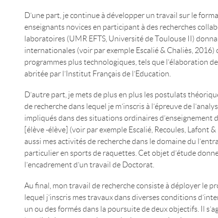
D’une part, je continue à développer un travail sur le form
enseignants novices en participant à des recherches collab
laboratoires (UMR EFTS, Université de Toulouse II) donnan
internationales (voir par exemple Escalié & Chaliès, 2016)
programmes plus technologiques, tels que l’élaboration d
abritée par l’Institut Français de l’Education.
D’autre part, je mets de plus en plus les postulats théori
de recherche dans lequel je m’inscris à l’épreuve de l’analys
impliqués dans des situations ordinaires d’enseignement de
[élève -élève] (voir par exemple Escalié, Recoules, Lafont &
aussi mes activités de recherche dans le domaine du l’ent
particulier en sports de raquettes. Cet objet d’étude donne
l’encadrement d’un travail de Doctorat.
Au final, mon travail de recherche consiste à déployer le
lequel j’inscris mes travaux dans diverses conditions d’int
un ou des formés dans la poursuite de deux objectifs. Il s’agit