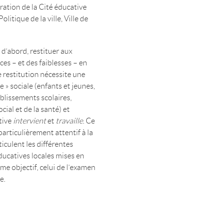
uration de la Cité éducative
litique de la ville, Ville de
 d’abord, restituer aux
es – et des faiblesses – en
e restitution nécessite une
e » sociale (enfants et jeunes,
ablissements scolaires,
cial et de la santé) et
ative
intervient
et
travaille
. Ce
particulièrement attentif à la
iculent les différentes
ducatives locales mises en
e objectif, celui de l’examen
e.