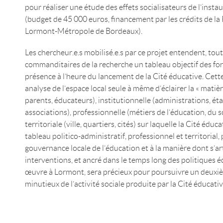
pour réaliser une étude des effets socialisateurs de l’insta
(budget de 45 000 euros, financement par les crédits de la Po
Lormont-Métropole de Bordeaux).
Les chercheur.e.s mobilisé.e.s par ce projet entendent, tout
commanditaires de la recherche un tableau objectif des forc
présence à l’heure du lancement de la Cité éducative. Cett
analyse de l’espace local seule à même d’éclairer la « matièr
parents, éducateurs), institutionnelle (administrations, ét
associations), professionnelle (métiers de l’éducation, du so
territoriale (ville, quartiers, cités) sur laquelle la Cité éduc
tableau politico-administratif, professionnel et territorial, 
gouvernance locale de l’éducation et à la manière dont s’art
interventions, et ancré dans le temps long des politiques é
œuvre à Lormont, sera précieux pour poursuivre un deuxièm
minutieux de l’activité sociale produite par la Cité éducativ