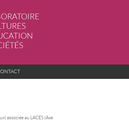
ACT
aux) associée au LACES (Axe