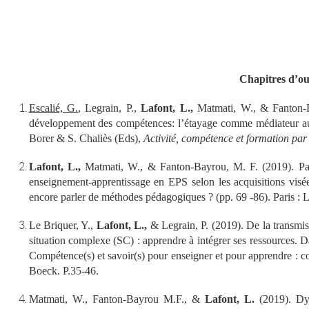
Chapitres d’o
Escalié, G.
, Legrain, P.,
Lafont, L.,
Matmati, W., & Fanton-Ba
développement des compétences: l’étayage comme médiateur au s
Borer & S. Chaliès (Eds),
Activité, compétence et formation par
Lafont, L.,
Matmati, W., & Fanton-Bayrou, M. F. (2019). Par-
enseignement-apprentissage en EPS selon les acquisitions visé
encore parler de méthodes pédagogiques ?
(pp. 69 -86). Paris :
Le Briquer, Y.,
Lafont, L.,
& Legrain, P. (2019). De la transmi
situation complexe (SC) : apprendre à intégrer ses ressources.
Compétence(s) et savoir(s) pour enseigner et pour apprendre :
Boeck. P.35-46.
Matmati, W., Fanton-Bayrou M.F., &
Lafont, L.
(2019). Dyn