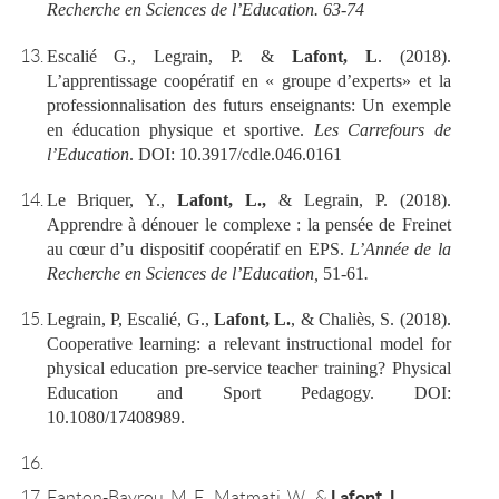
Recherche en Sciences de l’Education. 63-74
Escalié G., Legrain, P. &
Lafont, L
. (2018).
L’apprentissage coopératif en « groupe d’experts» et la
professionnalisation des futurs enseignants: Un exemple
en éducation physique et sportive.
Les Carrefours de
l’Education
. DOI: 10.3917/cdle.046.0161
Le Briquer, Y.,
Lafont, L.,
& Legrain, P. (2018).
Apprendre à dénouer le complexe : la pensée de Freinet
au cœur d’u dispositif coopératif en EPS.
L’Année de la
Recherche en Sciences de l’Education,
51-61
.
Legrain, P, Escalié, G.,
Lafont, L.
, & Chaliès, S. (2018).
Cooperative learning: a relevant instructional model for
physical education pre-service teacher training? Physical
Education an
d Sport Pedagogy. DOI:
10.1080/17408989.
Lafont, L
Fanton-Bayrou, M. F., Matmati, W., &
.