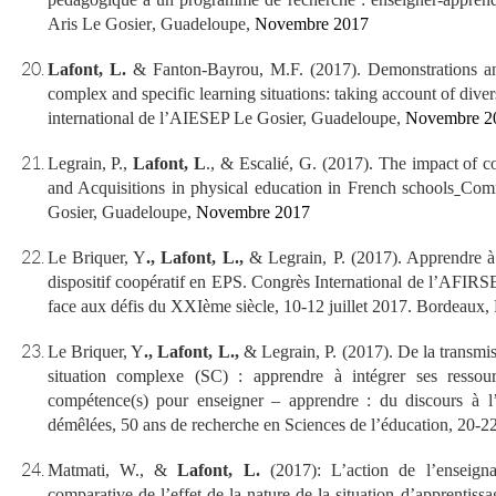
Aris
Le
Gosier
,
Guadeloupe
,
Novembre 2017
Lafont, L.
& Fanton-Bayrou, M.F. (2017).
Demonstrations an
complex and specific learning situations: taking account of dive
international de l’AIESEP Le Gosier, Guadeloupe,
Novembre 2
Legrain, P.,
Lafont, L
., & Escalié, G. (2017).
The impact of co
and Acquisitions in physical education in French schools
Comm
Gosier, Guadeloupe,
Novembre 2017
Le Briquer, Y
.,
Lafont, L.,
& Legrain, P. (2017). Apprendre à
dispositif coopératif en EPS. Congrès International de l’AFIRS
face aux défis du XXIème siècle, 10-12 juillet 2017.
Bordeaux, 
Le Briquer, Y
.,
Lafont, L.,
& Legrain, P. (2017). De la transmi
situation complexe (SC) : apprendre à intégrer ses ressour
compétence(s) pour enseigner – apprendre : du discours à l
démêlées, 50 ans de recherche en Sciences de l’éducation, 20-
Matmati, W., &
Lafont, L.
(2017): L’action de l’enseigna
comparative de l’effet de la nature de la situation d’apprentiss