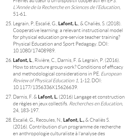
Freinet au cœur d’un dispositif coopératif en EPS.
L’Année de la Recherche en Sciences de l’Education,
51-61
.
Lafont, L.
Legrain, P, Escalié, G.,
, & Chaliès, S. (2018).
Cooperative learning: a relevant instructional model
for physical education pre-service teacher training?
Physical Education and Sport Pedagogy. DOI:
10.1080/17408989.
Lafont, L
., Rivière, C., Darnis, F. & Legrain, P. (2016).
How to structure group work? Conditions of efficacy
and methodological considerations in PE.
European
Review of Physical Education
1,
1-12
.
DOI:
10.1177/1356336X15626639.
Lafont, L.
Darnis, F. &
(2016) Langage et construction
de règles en jeux collectifs.
Recherches en Education,
24, 183-197.
Lafont, L.,
Escalié, G., Recoules, N.,
& Chaliès S.
(2016). Contribution d’un programme de recherche
en anthropologie culturaliste à l’analyse des