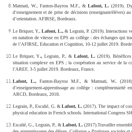
Matmati, W., Fanton-Bayrou M.F., &
Lafont, L.
(2019). Dyn
d’enseignement et de prise de décisions (enseignant/élèves) au
d’orientation. AFIRSE, Bordeaux.
Le Briquer, Y.,
Lafont, L.,
& Legrain, P. (2019). Interactions ve
en natation de vitesse en EPS au collège : des échanges qui tra
de l’AFIRSE, Education et Cognition, 10-12 juillet 2019. Borde
Le Briquer, Y
.,
Legrain, P., &
Lafont, L.
(2019). Bénéfices 
situation complexe en EPS ; la coopération au service de la c
l’AREF, 3-5 juillet 2019. Bordeaux, France.
Lafont, L.,
Fanton-Bayrou M.F., & Matmati, W
.
(2018).
d’enseignement-apprentissage au collège : complémentarité en
ARCD, Bordeaux, 2018.
Legrain, P., Escalié, G. &
Lafont, L.
(
2017).
The impact of coop
physical education in French schools.
International Congress 
Escalié, G., Legrain, P., &
Lafont, L.
(2017).Travailler ensemble
des apprentissages des élèves. Colloque «
Pratiques sociales et