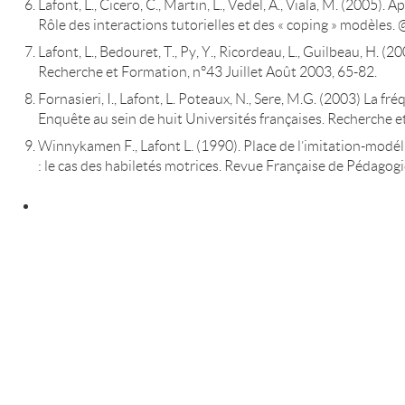
Lafont, L., Cicero, C., Martin, L., Vedel, A., Viala, M. (2005).
Rôle des interactions tutorielles et des « coping » modèles. @
Lafont, L., Bedouret, T., Py, Y., Ricordeau, L., Guilbeau, H. (2
Recherche et Formation, n°43 Juillet Août 2003, 65-82.
Fornasieri, I., Lafont, L. Poteaux, N., Sere, M.G. (2003) La fr
Enquête au sein de huit Universités françaises. Recherche e
Winnykamen F., Lafont L. (1990). Place de l’imitation-modéli
: le cas des habiletés motrices. Revue Française de Pédagogi