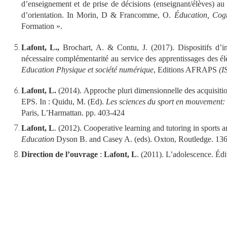
d’enseignement et de prise de décisions (enseignant/élèves) au
d’orientation. In Morin, D & Francomme, O.
Éducation, Cogn
Formation ».
Lafont, L.,
Brochart, A. & Contu, J. (2017). Dispositifs d’in
nécessaire complémentarité au service des apprentissages des é
Education Physique et société numérique
, Editions AFRAPS
(I
Lafont, L.
(2014).
Approche pluri dimensionnelle des acquisitions
EPS. In : Quidu, M. (Ed).
Les sciences du sport en mouvement: t
Paris, L’Harmattan. pp. 403-424
Lafont, L
. (2012). Cooperative learning and tutoring in sports a
Education
Dyson B. and Casey A. (eds).
Oxton, Routledge. 136
Direction de l’ouvrage
:
Lafont, L
. (2011). L’adolescence. Édi