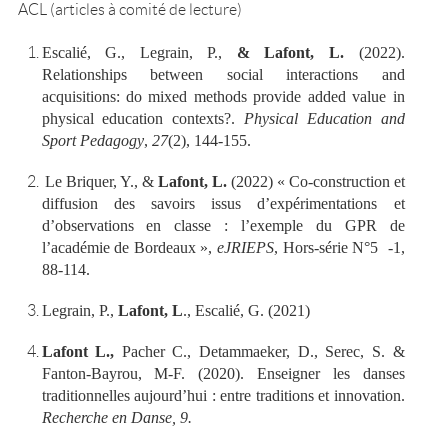
ACL (articles à comité de lecture)
Escalié, G., Legrain, P.,
& Lafont, L.
(2022).
Relationships between social interactions and
acquisitions: do mixed methods provide added value in
physical education contexts?.
Physical Education and
Sport Pedagogy
,
27
(2), 144-155.
Le Briquer, Y., &
Lafont, L.
(2022) « Co-construction et
diffusion des savoirs issus d’expérimentations et
d’observations en classe : l’exemple du GPR de
l’académie de Bordeaux »,
eJRIEPS
, Hors-série N°5 -1,
88-114.
Legrain, P.,
Lafont, L
., Escalié, G. (2021)
Lafont L.,
Pacher C., Detammaeker, D., Serec, S. &
Fanton-Bayrou, M-F. (2020).
Enseigner les danses
traditionnelles aujourd’hui : entre traditions et innovation.
Recherche en Danse, 9.