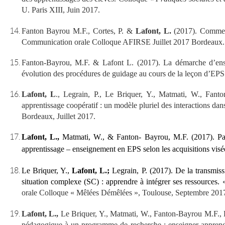
U. Paris XIII, Juin 2017.
Fanton Bayrou M.F., Cortes, P. &
Lafont, L.
(2017). Comment
Communication orale Colloque AFIRSE Juillet 2017 Bordeaux
.
Fanton-Bayrou, M.F. & Lafont L. (2017).
La démarche d’ense
évolution des procédures de guidage au cours de la leçon d’EPS
Lafont, L
., Legrain, P., Le Briquer, Y., Matmati, W., Fant
apprentissage coopératif : un modèle pluriel des interactions da
Bordeaux,
Juillet 2017
.
Lafont, L.,
Matmati, W., & Fanton- Bayrou, M.F. (2017). Par-
apprentissage – enseignement en EPS selon les acquisitions visé
Le Briquer, Y.,
Lafont, L.;
Legrain, P. (2017). De la transmis
situation complexe (SC) : apprendre à intégrer ses ressources
orale Colloque « Mêlées Démêlées », Toulouse, Septembre 201
Lafont, L.,
Le Briquer, Y., Matmati, W., Fanton-Bayrou M.F., 
pédagogique à un programme de recherche : enseigner-apprendre