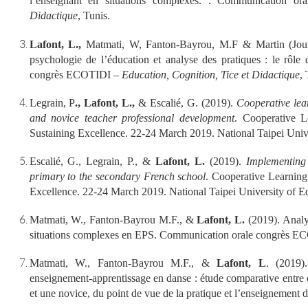
l’enseignant en situations complexes. . Communication 
Didactique
, Tunis.
Lafont, L.,
Matmati, W, Fanton-Bayrou, M.F & Martin (Jourdan
psychologie de l’éducation et analyse des pratiques : le rôle
congrès ECOTIDI –
Education, Cognition, Tice et Didactique
, 
Legrain, P
., Lafont, L.,
& Escalié, G.
(2019).
Cooperative lea
and no
vice teacher professional development
.
Cooperative L
Sustaining Excellence
. 22-24 March 2019. National Taipei Univ
Escalié, G., Legrain, P., &
Lafont, L.
(2019).
Implementing 
primary to the secondary French school
.
Cooperative Learning
Excellence
. 22-24 March 2019. National Taipei University of E
Matmati, W., Fanton-Bayrou M.F., &
Lafont, L.
(2019). Analys
situations complexes en EPS. Communication orale congrès 
Matmati, W., Fanton-Bayrou M.F., &
Lafont, L
. (2019).
enseignement-apprentissage en danse : étude comparative entre
et une novice, du point de vue de la pratique et l’enseignement 