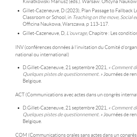
Kwiatkowski Mariusz (eds.). Warsaw: Oficyna Naukow
Gillet-Cazeneuve, D (2023), Plan Passage to Fallback L
Classroom or School, in
Teaching on the move, Social e
Officina Naukowa, Warszawa, p 113-117.
Gillet-Cazeneuve, D,
L’ouvrage,
Chapitre : Les condition
INV (conférences données à l’invitation du Comité d’orga
national ou international)
D.Gillet-Cazeneuve, 21 septembre 2021,
« Comment défi
Quelques pistes de questionnement. »
Journées de rent
Belgique.
ACT (Communications avec actes dans un congrès internat
D.Gillet-Cazeneuve, 21 septembre 2021,
« Comment défi
Quelques pistes de questionnement. »
Journées de rent
Belgique.
COM (Communications orales sans actes dans un congrès i