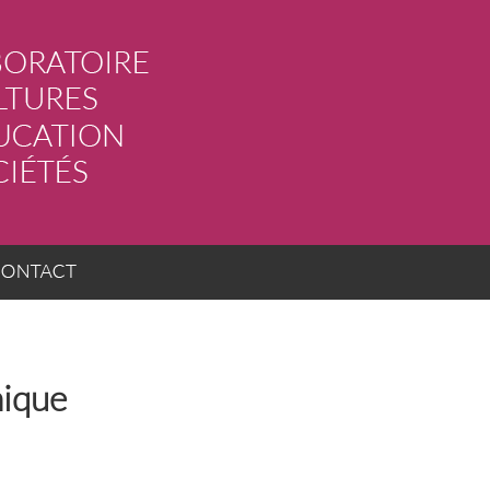
ACT
ique