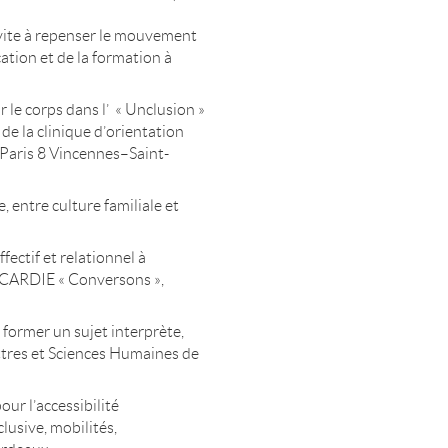
vite à repenser le mouvement
ation et de la formation à
 le corps dans l’ « Unclusion »
́ de la clinique d’orientation
́ Paris 8 Vincennes–Saint-
, entre culture familiale et
ectif et relationnel à
et CARDIE « Conversons »,
– former un sujet interprète,
tres et Sciences Humaines de
ur l’accessibilité
clusive, mobilités,