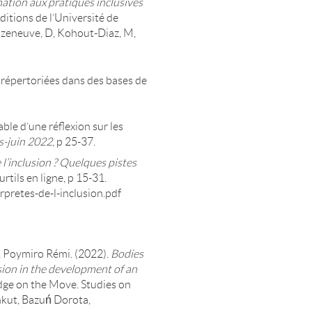
ation aux pratiques inclusives
ditions de l’Université de
Cazeneuve, D, Kohout-Diaz, M,
 répertoriées dans des bases de
ble d’une réflexion sur les
s-juin 2022
, p 25-37.
e l’inclusion ? Quelques pistes
rtils en ligne, p 15-31.
rpretes-de-l-inclusion.pdf
 Poymiro Rémi. (2022).
Bodies
ion in the development of an
dge on the Move. Studies on
nkut, Bazuń Dorota,