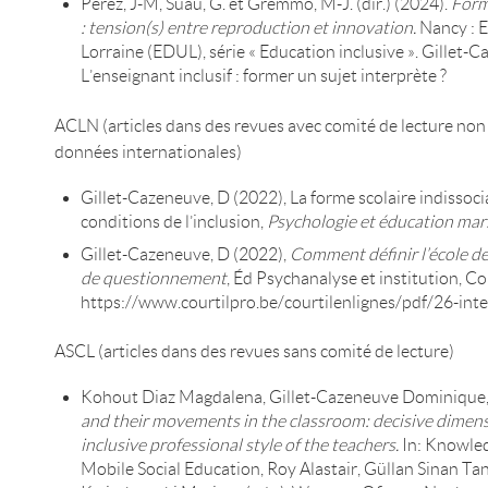
Perez, J-M, Suau, G. et Gremmo, M-J. (dir.) (2024).
Form
: tension(s) entre reproduction et innovation.
Nancy : E
Lorraine (EDUL), série « Education inclusive ». Gillet-
L’enseignant inclusif : former un sujet interprète ?
ACLN (articles dans des revues avec comité de lecture non
données internationales)
Gillet-Cazeneuve, D (2022), La forme scolaire indissocia
conditions de l’inclusion,
Psychologie et éducation mar
Gillet-Cazeneuve, D (2022),
Comment définir l’école d
de questionnement
, Éd Psychanalyse et institution, Cou
https://www.courtilpro.be/courtilenlignes/pdf/26-inte
ASCL (articles dans des revues sans comité de lecture)
Kohout Diaz Magdalena, Gillet-Cazeneuve Dominique,
and their movements in the classroom: decisive dimens
inclusive professional style of the teachers
.
In: Knowle
Mobile Social Education, Roy Alastair, Güllan Sinan Ta