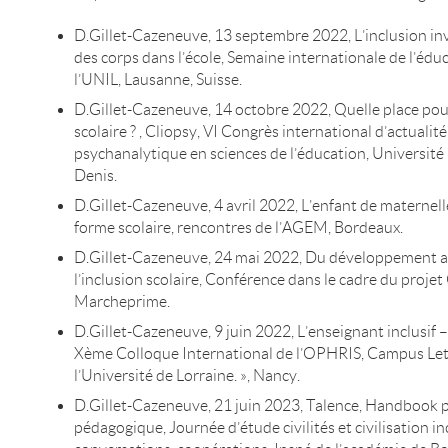
D.Gillet-Cazeneuve, 13 septembre 2022, L’inclusion in
des corps dans l’école, Semaine internationale de l’éduc
l’UNIL, Lausanne, Suisse.
D.Gillet-Cazeneuve, 14 octobre 2022, Quelle place pour
scolaire ? , Cliopsy, VI Congrès international d’actualite
psychanalytique en sciences de l’éducation, Universite
Denis.
D.Gillet-Cazeneuve, 4 avril 2022, L’enfant de maternelle
forme scolaire, rencontres de l’AGEM, Bordeaux.
D.Gillet-Cazeneuve, 24 mai 2022, Du développement aff
l’inclusion scolaire, Conférence dans le cadre du proj
Marcheprime.
D.Gillet-Cazeneuve, 9 juin 2022, L’enseignant inclusif 
Xème Colloque International de l’OPHRIS, Campus Let
l’Université de Lorraine. », Nancy.
D.Gillet-Cazeneuve, 21 juin 2023, Talence, Handbook po
pédagogique, Journée d’étude civilités et civilisation in