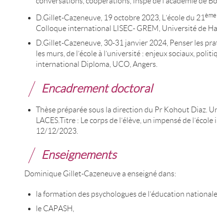
conversations, coopérations, Inspé de l’académie de B
ème
D.Gillet-Cazeneuve, 19 octobre 2023, L’école du 21
Colloque international LISEC- GREM, Université de Ha
D.Gillet-Cazeneuve, 30-31 janvier 2024, Penser les prat
les murs, de l’école à l’université : enjeux sociaux, poli
international Diploma, UCO, Angers.
Encadrement doctoral
Thèse préparée sous la direction du Pr Kohout Diaz. U
LACES.Titre : Le corps de l’élève, un impensé de l’école 
12/12/2023.
Enseignements
Dominique Gillet-Cazeneuve a enseigné dans:
la formation des psychologues de l’éducation nationale
le CAPASH,