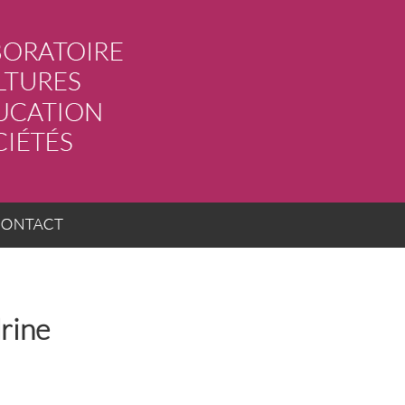
ACT
rine