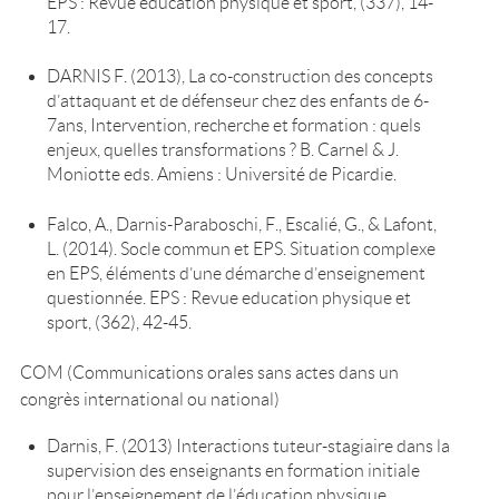
EPS : Revue education physique et sport, (337), 14-
17.
DARNIS F. (2013), La co-construction des concepts
d’attaquant et de défenseur chez des enfants de 6-
7ans, Intervention, recherche et formation : quels
enjeux, quelles transformations ? B. Carnel & J.
Moniotte eds. Amiens : Université de Picardie.
Falco, A., Darnis-Paraboschi, F., Escalié, G., & Lafont,
L. (2014). Socle commun et EPS. Situation complexe
en EPS, éléments d’une démarche d’enseignement
questionnée. EPS : Revue education physique et
sport, (362), 42-45.
COM (Communications orales sans actes dans un
congrès international ou national)
Darnis, F. (2013) Interactions tuteur-stagiaire dans la
supervision des enseignants en formation initiale
pour l’enseignement de l’éducation physique,