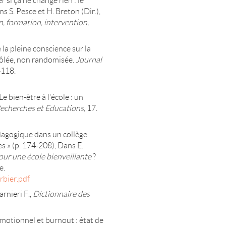
 si ça ne change rien : le
S. Pesce et H. Breton (Dir.),
, formation, intervention,
 la pleine conscience sur la
rôlée, non randomisée.
Journal
-118.
Le bien-être à l’école : un
echerches et Educations,
17.
édagogique dans un collège
s » (p. 174-208), Dans E.
pour une école bienveillante
?
e.
rbier.pdf
rnieri F.,
Dictionnaire des
 émotionnel et burnout : état de