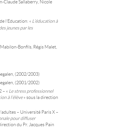
-Claude Sallaberry, Nicole
de l’Education: «
L’éducation à
des jeunes par les
Mabilon-Bonfils, Régis Malet,
)
Segalen, (2002/2003)
Segalen, (2001/2002)
2 – «
Le stress professionnel
ion à l’élève
» sous la direction
’adultes – Université Paris X –
onale pour diffuser
direction du Pr. Jacques Pain