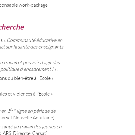
esponsable work-package
cherche
os «
Communauté éducative en
pact sur la santé des enseignants
u travail et pouvoir d’agir des
e politique d’encadrement ?
».
ns du bien-être à l’Ecole »
es et violences à l’Ecole »
ère
 en 1
ligne en période de
(Carsat Nouvelle Aquitaine)
 santé au travail des jeunes en
, ARS, Direccte, Carsat).