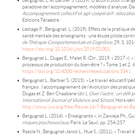
Bergugnat, L. et Barbier S. (2019). D’accord pour changer
paradoxe de l’accompagnement, modèles d’analyse. Dans 
Accompagnement collectif et agir coopératif : éducation
Editions Téraèdre.
Lestage P., Bergugnat, L. (2019). Effets de la pratique de
santé mentale des enseignants : une étude pilote cont
de Thérapie Comportementale et Cognitive,
29, 3, 101
https://doi.org/10.1016/j.jtcc.2019.02.001
.
Bergugnat L., Dugas E., Malet R. (Dir., 2019, « 2017 »). « 
processus de production du bien-être ? » Tome 1 et 2,
R
https://doi.org/10.4000/rechercheseducations.3341
Bergugnat L., Barbier S. (2015). « Le travail éducatif/p
français : l’accompagnement de l’évolution des pratique
Dugas et Z. Ben Chaabane (dir.),
Oser l’autre : un défi 
International Journal of Violence and School
, Hors-séri
http://www.ijvs.org/files/Revue-16/7-Bergugnat-et-Ba
Bergugnat L. (2014). « Enseignants », in Zawieja Ph., Gua
risques psychosociaux,
Paris, Le Seuil, pp. 254-257.
Rascle N., Bergugnat-Janot L., Hue S., (2011), « Travail