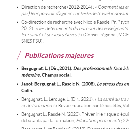
Direction de recherche (2012-2014) : « C
omment les en
pas) leur pouvoir d’agir en contexte de travail innovant
Co-direction de recherche avec Nicole Rascle, Pr. Psych
2012) : «
les déterminants du burnout des enseignants
leur santé et sur leurs élèves ?
» (Conseil régional, M
SNES FSU).
Publications majeures
Bergugnat, L. (Dir.,2021).
Des professionnels face à l
mémoire
, Champs social.
Janot-Bergugnat L., Rascle N. (2008),
Le stress des e
Colin.
Bergugnat, L., Lerouge, L. (Dir., 2021). «
La santé au trav
et de formation ?
» Revue Education Santé Sociétés, Vol.
Bergugnat L., Rascle N. (2020). Prévenir le risque d’é
débutants par la formation,
Education permanente,
22