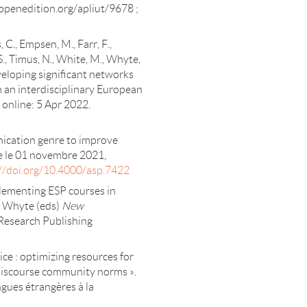
.openedition.org/apliut/9678 ;
 C., Empsen, M., Farr, F.,
 S., Timus, N., White, M., Whyte,
eloping significant networks
m an interdisciplinary European
online: 5 Apr 2022.
unication genre to improve
gne le 01 novembre 2021,
//doi.org/10.4000/asp.7422
plementing ESP courses in
S. Whyte (eds)
New
Research Publishing
ice : optimizing resources for
l discourse community norms ».
ngues étrangères à la