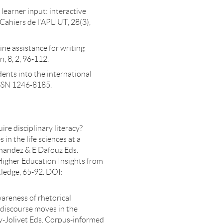
 learner input: interactive
 Cahiers de l’APLIUT, 28(3),
ine assistance for writing
, 8, 2, 96-112.
dents into the international
ISSN 1246-8185.
re disciplinary literacy?
in the life sciences at a
rnandez & E Dafouz Eds.
Higher Education Insights from
tledge, 65-92. DOI:
wareness of rhetorical
 discourse moves in the
ey-Jolivet Eds. Corpus-informed