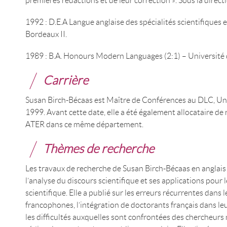
premières rédactions et de leur correction ». Sous la direct
1992 : D.E.A Langue anglaise des spécialités scientifiques 
Bordeaux II.
1989 : B.A. Honours Modern Languages (2:1) – Université 
Carrière
Susan Birch-Bécaas est Maître de Conférences au DLC, Un
1999. Avant cette date, elle a été également allocataire de
ATER dans ce même département.
Thèmes de recherche
Les travaux de recherche de Susan Birch-Bécaas en anglais 
l’analyse du discours scientifique et ses applications pour 
scientifique. Elle a publié sur les erreurs récurrentes dans
francophones, l’intégration de doctorants français dans l
les difficultés auxquelles sont confrontées des chercheurs