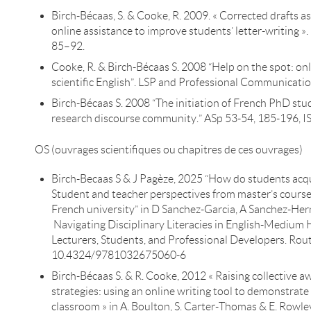
Birch-Bécaas, S. & Cooke, R. 2009. « Corrected drafts as
online assistance to improve students’ letter-writing ».
85–92.
Cooke, R. & Birch-Bécaas S. 2008 “Help on the spot: onl
scientific English”. LSP and Professional Communication
Birch-Bécaas S. 2008 “The initiation of French PhD stu
research discourse community.” ASp 53-54, 185-196, 
OS (ouvrages scientifiques ou chapitres de ces ouvrages)
Birch-Becaas S & J Pagèze, 2025 “How do students acqui
Student and teacher perspectives from master’s courses 
French university” in D Sanchez-Garcia, A Sanchez-He
Navigating Disciplinary Literacies in English-Medium 
Lecturers, Students, and Professional Developers. Rou
10.4324/9781032675060-6
Birch-Bécaas S. & R. Cooke, 2012 « Raising collective a
strategies: using an online writing tool to demonstrate
classroom » in A. Boulton, S. Carter-Thomas & E. Rowl