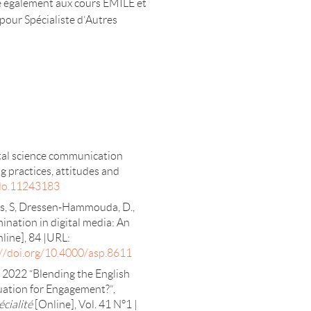
sse également aux cours EMILE et
pour Spécialiste d’Autres
s
gital science communication
g practices, attitudes and
odo.11243183
s, S, Dressen-Hammouda, D.,
ination in digital media: An
line], 84 |URL:
://doi.org/10.4000/asp.8611
 2022 “Blending the English
uation for Engagement?”,
écialité
[Online], Vol. 41 N°1 |