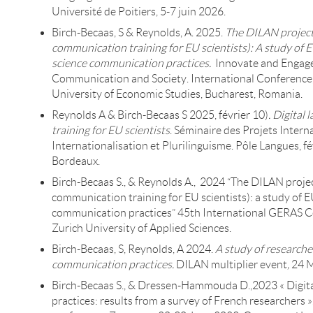
Université de Poitiers, 5-7 juin 2026.
Birch-Becaas, S & Reynolds, A. 2025.
The DILAN project 
communication training for EU scientists): A study of EU
science communication practices.
Innovate and Engage
Communication and Society. International Conference
University of Economic Studies, Bucharest, Romania.
Reynolds A & Birch-Becaas S 2025, février 10)
. Digital
training for EU scientists
. Séminaire des Projets Inter
Internationalisation et Plurilinguisme. Pôle Langues, f
Bordeaux.
Birch-Becaas S., & Reynolds A., 2024 “The DILAN proje
communication training for EU scientists): a study of EU
communication practices” 45th International GERAS C
Zurich University of Applied Sciences.
Birch-Becaas, S, Reynolds, A 2024.
A study of researcher
communication practices.
DILAN multiplier event
,
24 M
Birch-Becaas S., & Dressen-Hammouda D.,2023 « Digit
practices: results from a survey of French researchers