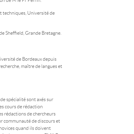
ion de M le Pr Perrin.
et techniques, Université de
de Sheffield, Grande Bretagne.
iversité de Bordeaux depuis
 recherche, maître de langues et
de spécialité sont axés sur
les cours de rédaction
 les rédactions de chercheurs
eur communauté de discours et
 novices quand ils doivent