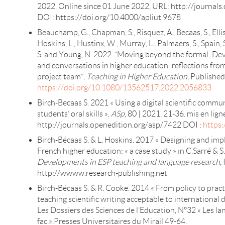
2022, Online since 01 June 2022, URL: http://journals
DOI: https://doi.org/10.4000/apliut.9678
Beauchamp, G., Chapman, S., Risquez, A., Becaas, S., Ellis,
Hoskins, L., Hustinx, W., Murray, L., Palmaers, S., Spain,
S. and Young, N. 2022. “Moving beyond the formal: Dev
and conversations in higher education: reflections fro
project team”,
Teaching in Higher Education.
Published 
https://doi.org/10.1080/13562517.2022.2056833
Birch-Becaas S. 2021 « Using a digital scientific comm
students’ oral skills »,
ASp
, 80 | 2021, 21-36. mis en li
http://journals.openedition.org/asp/7422 DOI :
https:
Birch-Bécaas S. & L. Hoskins. 2017 « Designing and im
French higher education: « a case study » in C.Sarré & 
Developments in ESP teaching and language research,
http://wwww.research-publishing.net
Birch-Bécaas S. & R. Cooke. 2014 « From policy to pract
teaching scientific writing acceptable to internationa
Les Dossiers des Sciences de l’Education, N°32 « Les la
fac.».Presses Universitaires du Mirail 49-64.