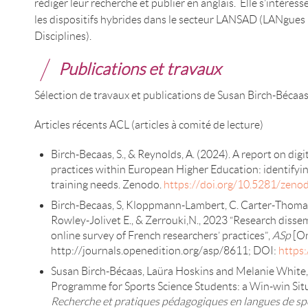
rédiger leur recherche et publier en anglais. Elle s’intére
les dispositifs hybrides dans le secteur LANSAD (LANgues 
Disciplines).
Publications et travaux
Sélection de travaux et publications de Susan Birch-Bécaa
Articles récents ACL (articles à comité de lecture)
Birch-Becaas, S., & Reynolds, A. (2024). A report on di
practices within European Higher Education: identifyin
training needs. Zenodo.
https://doi.org/10.5281/zen
Birch-Becaas, S, Kloppmann-Lambert, C. Carter-Thoma
Rowley-Jolivet E., & Zerrouki,N., 2023 “Research dissem
online survey of French researchers’ practices”,
ASp
[On
http://journals.openedition.org/asp/8611; DOI:
https
Susan Birch-Bécaas, Laüra Hoskins and Melanie White,
Programme for Sports Science Students: a Win-win Sit
Recherche et pratiques pédagogiques en langues de sp