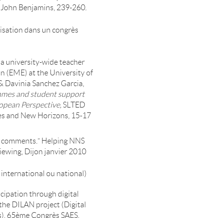
. John Benjamins, 239-260.
nisation dans un congrès
: a university-wide teacher
 (EME) at the University of
 Davinia Sanchez Garcia,
mmes and student support
ropean Perspective,
SLTED
es and New Horizons, 15-17
eir comments.” Helping NNS
viewing, Dijon janvier 2010
nternational ou national)
ipation through digital
the DILAN project (Digital
s), 65ème Congrès SAES,