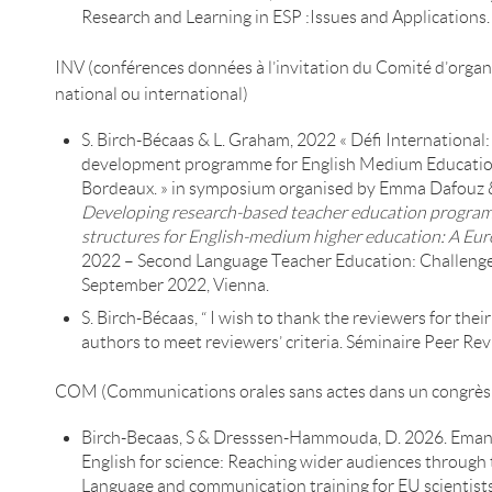
Research and Learning in ESP :Issues and Applications
INV (conférences données à l’invitation du Comité d’orga
national ou international)
S. Birch-Bécaas & L. Graham, 2022 « Défi International
development programme for English Medium Education
Bordeaux. » in symposium organised by Emma Dafouz &
Developing research-based teacher education progra
structures for English-medium higher education: A Eu
2022 – Second Language Teacher Education: Challeng
September 2022, Vienna.
S. Birch-Bécaas, “ I wish to thank the reviewers for th
authors to meet reviewers’ criteria. Séminaire Peer Re
COM (Communications orales sans actes dans un congrès i
Birch-Becaas, S & Dresssen-Hammouda, D. 2026. Emanc
English for science: Reaching wider audiences through 
Language and communication training for EU scientist